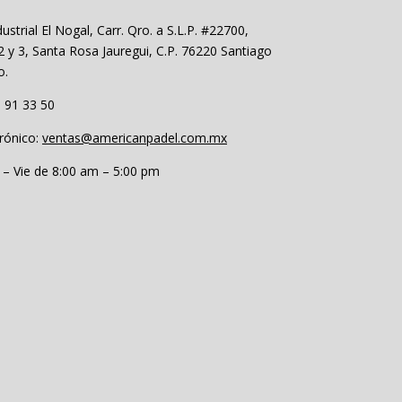
ustrial El Nogal, Carr. Qro. a S.L.P. #22700,
 y 3, Santa Rosa Jauregui, C.P. 76220 Santiago
o.
 91 33 50
rónico:
ventas@americanpadel.com.mx
 – Vie de 8:00 am – 5:00 pm